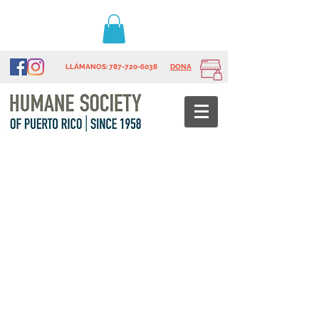
LLÁMANOS
: 787-720-6038
DONA