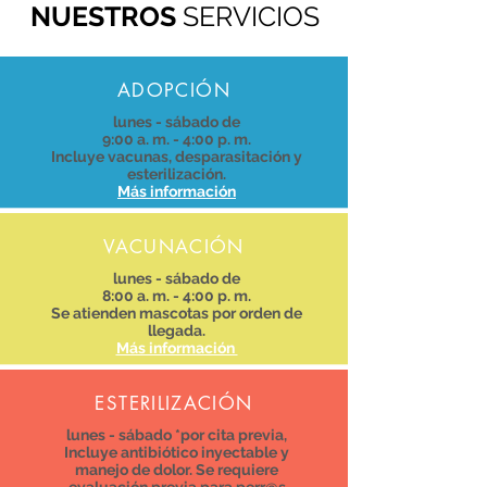
NUESTROS
SERVICIOS
ADOPCIÓN
lunes - sábado de
9:00 a. m. - 4:00 p. m.
Incluye vacunas, desparasitación y
esterilización.
Más información
VACUNACIÓN
lunes - sábado de
8:00 a. m. - 4:00 p. m.
Se atienden mascotas por orden de
llegada.
Más información
ESTERILIZACIÓN
lunes - sábado *por cita previa,
Incluye antibiótico inyectable y
manejo de dolor. Se requiere
evaluación previa para perr@s