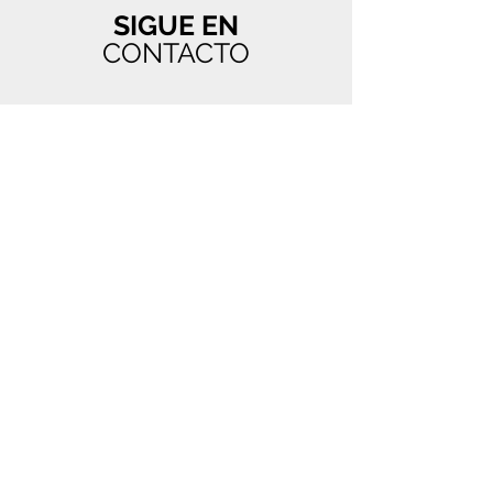
SIGUE EN
CONTACTO
NUESTRA
DIRECCIÓN
Calle 16, Avenida B
Guaynabo, PR 00969
Email:
info@hspr.org
Tel:
787-720-6038
HORARIO
DE APERTURA
7:30 AM - 4:00 PM
lunes - s
ábado