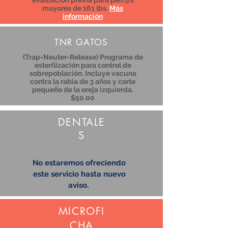
mayores de 161 lbs.
Más
información
TNR GATOS
(Trap-Neuter-Release) Programa de
esterilización para control de
sobrepoblación. Incluye vacuna
contra la rabia de 3 años y corte
pequeño de la oreja izquierda.
$50.00
DENTALE
S
No estaremos ofreciendo
este servicio hasta nuevo
aviso.
MICROFI
CHA